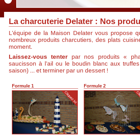
Des produits frais et locaux
La charcuterie Delater : Nos produ
L’équipe de la Maison Delater vous propose q
nombreux produits charcutiers, des plats cuisin
moment.
Laissez-vous tenter
par nos produits « pha
saucisson à l’ail ou le boudin blanc aux truffes
saison) ... et terminer par un dessert !
Formule 1
Formule 2