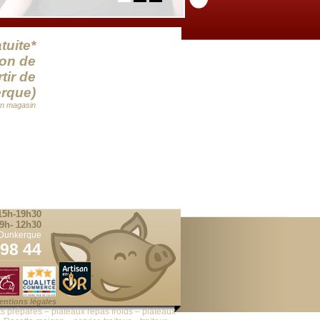
tuite*
yon de
tir de
rque)
en magasin
15h-19h30
9h- 12h30
 Dunkerque
 98 44
entions légales
ts préparés – plateaux repas froids – plateaux