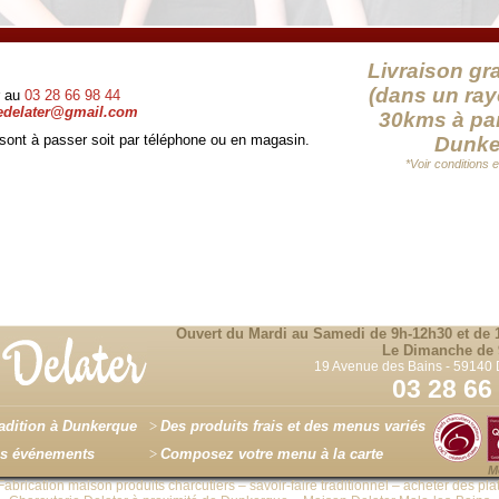
Livraison gra
(dans un ra
 au
03 28 66 98 44
iedelater@gmail.com
30kms à par
ont à passer soit par téléphone ou en magasin.
Dunke
*Voir conditions 
Ouvert du Mardi au Samedi de 9h-12h30 et de 
Le Dimanche de 
19 Avenue des Bains - 59140
03 28 66
tradition à Dunkerque
Des produits frais et des menus variés
vos événements
Composez votre menu à la carte
M
rication maison produits charcutiers – savoir-faire traditionnel – acheter des pla